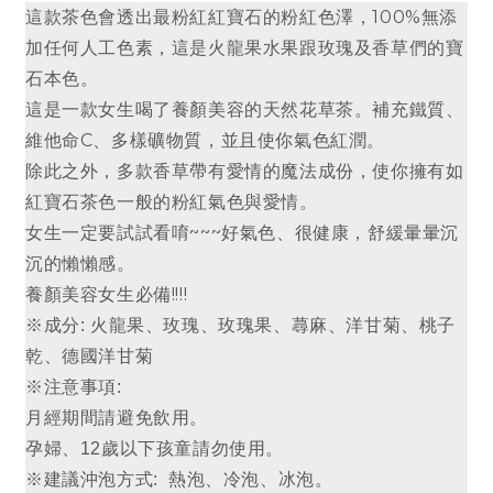
這款茶色會透出最粉紅紅寶石的粉紅色澤，100%無添
加任何人工色素，這是火龍果水果跟玫瑰及香草們的寶
石本色。
這是一款女生喝了養顏美容的天然花草茶。補充鐵質、
維他命C、多樣礦物質，並且使你氣色紅潤
。
除此之外，多款香草帶有愛情的魔法成份，使你擁有如
紅寶石茶色一般的粉紅氣色與愛情。
女生一定要試試看唷~~~
好氣色、很健康，舒緩暈暈沉
沉的懶懶感。
養顏美容女生必備!!!!
※成分: 火龍果、玫瑰、玫瑰果、蕁麻、洋甘菊、桃子
乾、德國洋甘菊
※注意事項:
月經期間請避免飲用。
孕婦、12歲以下孩童請勿使用。
。
※建議沖泡方式: 熱泡、冷泡、冰泡