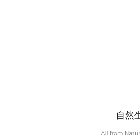
自然
All from Nature