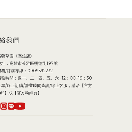
絡我們
巫藥草園《高雄店》
地址：高雄市苓雅區明德街197號
服務/訂購專線：0909592232
服務時間：週一、二、四、五、六 -12：00~19：30
菜單/線上訂購/營業時間查詢/線上客服，請洽【官方
ne@】或【官方粉絲頁】