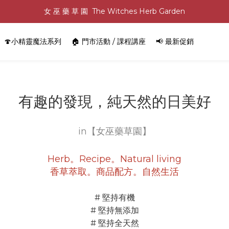
女 巫 藥 草 園  The Witches Herb Garden
🍄小精靈魔法系列
🏠 門市活動 / 課程講座
📢 最新促銷
有趣的發現，純天然的日美好
in【女巫藥草園】
Herb。Recipe。Natural living
香草萃取。商品配方。自然生活
# 堅持有機
# 堅持無添加
# 堅持全天然