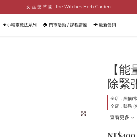
女 巫 藥 草 園  The Witches Herb Garden
🍄小精靈魔法系列
🏠 門市活動 / 課程講座
📢 最新促銷
【能
除緊
全店，黑貓(常溫
全店，郵局 (包
查看更多
NT$400