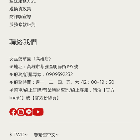
運送服務方式
退換貨政策
防詐騙宣導
服務條款細則
聯絡我們
女巫藥草園《高雄店》
🌱地址：高雄市苓雅區明德街197號
🌱服務/訂購專線：0909592232
🌱服務時間：週一、二、四、五、六 -12：00~19：30
🌱菜單/線上訂購/營業時間查詢/線上客服，請洽【官方
line@】或【官方粉絲頁】
$
TWD
繁體中文