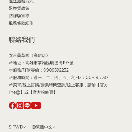
運送服務方式
退換貨政策
防詐騙宣導
服務條款細則
聯絡我們
女巫藥草園《高雄店》
🌱地址：高雄市苓雅區明德街197號
🌱服務/訂購專線：0909592232
🌱服務時間：週一、二、四、五、六 -12：00~19：30
🌱菜單/線上訂購/營業時間查詢/線上客服，請洽【官方
line@】或【官方粉絲頁】
$
TWD
繁體中文