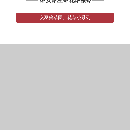
─── 🌿女🌿巫🌿花🌿茶🌿───
女巫藥草園。花草茶系列