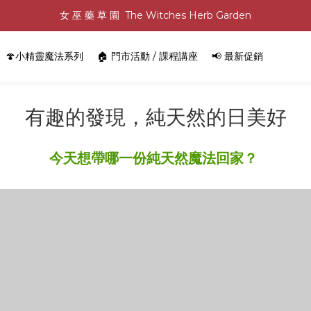
女 巫 藥 草 園  The Witches Herb Garden
🍄小精靈魔法系列
🏠 門市活動 / 課程講座
📢 最新促銷
有趣的發現，純天然的日美好
今天想帶哪一份純天然魔法回家？