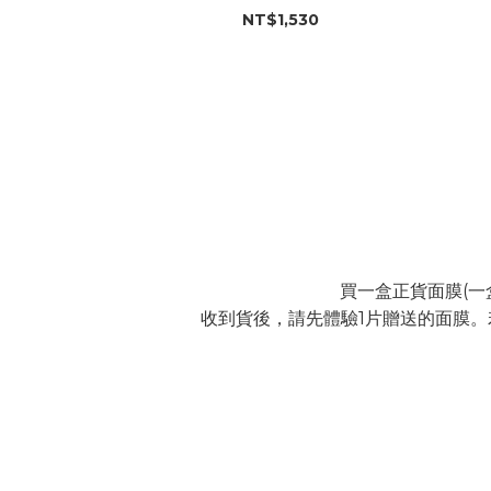
NT$1,530
買一盒正貨面膜(一
收到貨後，請先體驗1片贈送的面膜。